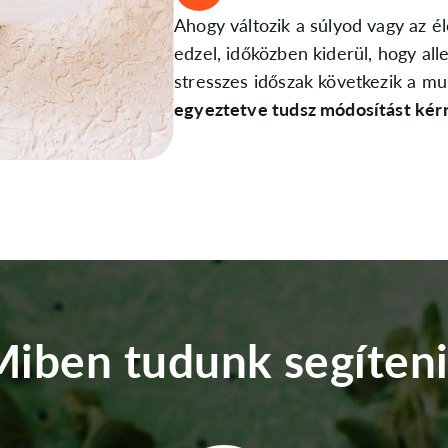
Ahogy változik a súlyod vagy az é
edzel, időközben kiderül, hogy all
stresszes időszak következik a m
egyeztetve tudsz módosítást kér
Miben tudunk segíteni