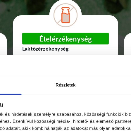
Ételérzékenység
Laktózérzékenység
Csak laktózmentes és növényi
tejtermékeket használunk
Tejfehérje érzékenység
Lehetőséged van tőlünk tejfehérje
Részletek
mentes étkezést kérni. Ebben az
esetben kizárólag növényi tejszínt
ál
adunk.
mak és hirdetések személyre szabásához, közösségi funkciók biz
hez. Ezenkívül közösségi média-, hirdető- és elemező partner
zó adatait, akik kombinálhatják az adatokat más olyan adatokka