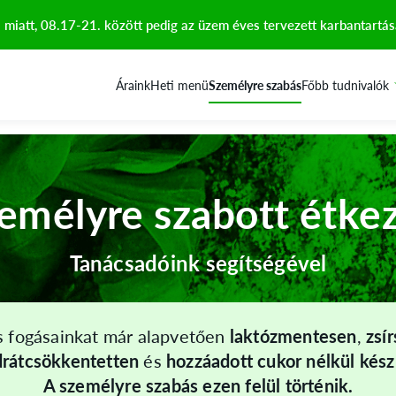
att, 08.17-21. között pedig az üzem éves tervezett karbantartása
Áraink
Heti menü
Személyre szabás
Főbb tudnivalók
emélyre szabott étke
Tanácsadóink segítségével
 fogásainkat már alapvetően
laktózmentesen
,
zsí
drátcsökkentetten
és
hozzáadott cukor nélkül készí
A személyre szabás ezen felül történik.