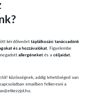
z
unk?
ltött kérdőívedet
táplálkozási tanácsadónk
agokat és a hozzávalókat
. Figyelembe
d megadott
allergéneket
és a
céljaidat
.
zJól! közösségnek, addig lehetőséged van
l kapcsolatban emailben felkeresni a
das@etkezzjol.hu.
s