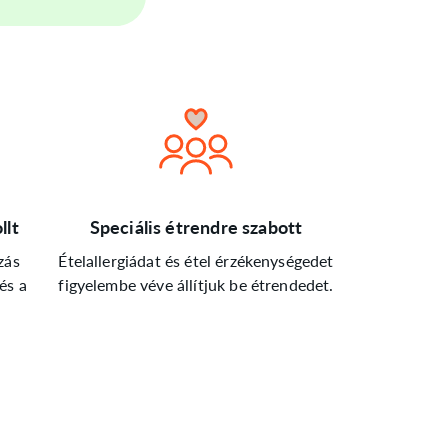
llt
Speciális étrendre szabott
zás
Ételallergiádat és étel érzékenységedet
és a
figyelembe véve állítjuk be étrendedet.
.