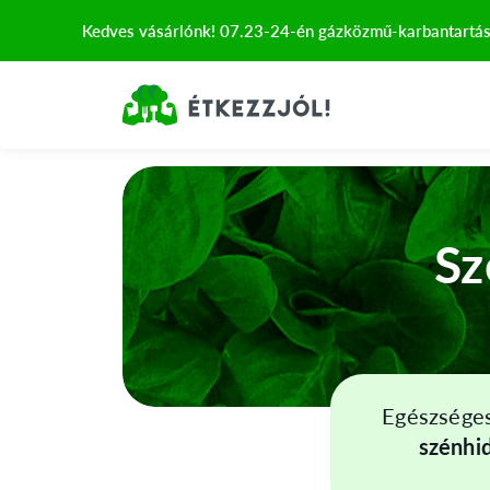
Kedves vásárlónk! 07.23-24-én gázközmű-karbantartás mi
Sz
Egészséges
szénhi