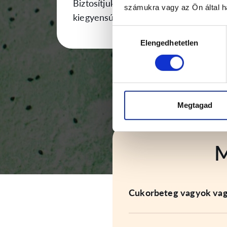
Biztosítjuk a teljes értékű és
számukra vagy az Ön által ha
kiegyensúlyozott étrendet.
Hozzájárulás
Elengedhetetlen
kiválasztása
Megtagad
M
Cukorbeteg vagyok vagy