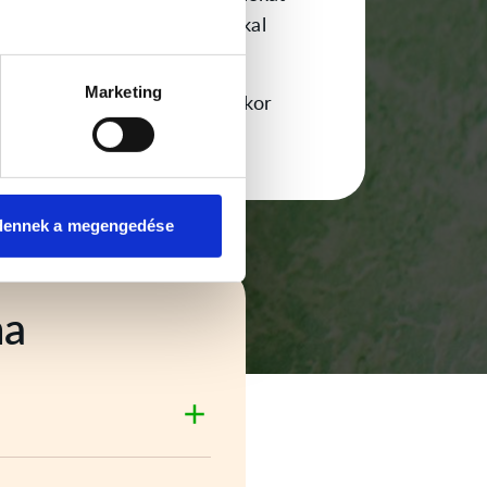
gluténmentes alapanyagokkal
helyettesítjük.
Marketing
... allergiás vagy
a dióra, akkor
kihagyjuk.
dennek a megengedése
ha