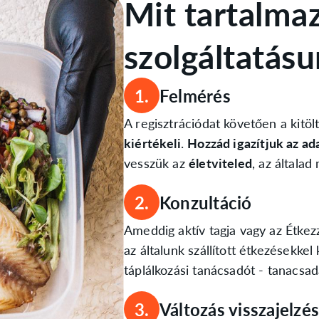
Mit tartalma
szolgáltatás
1.
Felmérés
A regisztrációdat követően a kitö
kiértékeli
.
Hozzád igazítjuk az ad
vesszük az
életviteled
, az általa
2.
Konzultáció
Ameddig aktív tagja vagy az Étkez
az általunk szállított étkezésekke
táplálkozási tanácsadót - tanacsa
3.
Változás visszajelzé