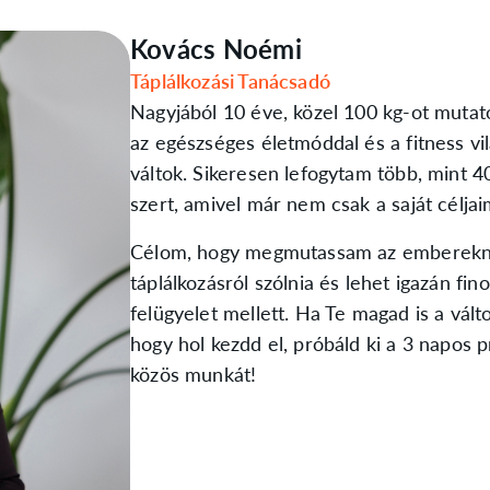
Kovács Noémi
Táplálkozási Tanácsadó
Nagyjából 10 éve, közel 100 kg-ot mutato
az egészséges életmóddal és a fitness v
váltok. Sikeresen lefogytam több, mint 4
szert, amivel már nem csak a saját céljaim
Célom, hogy megmutassam az embereknek
táplálkozásról szólnia és lehet igazán fi
felügyelet mellett. Ha Te magad is a vált
hogy hol kezdd el, próbáld ki a 3 napos 
közös munkát!