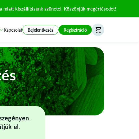
 miatt kiszállításunk szünetel. Köszönjük megértésedet!
Kapcsolat
Bejelentkezés
Regisztráció
zés
rszegényen
,
tjük el
.