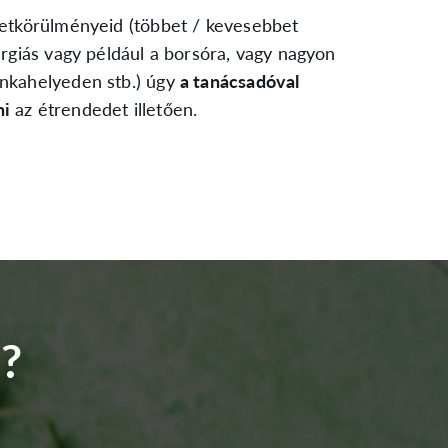
letkörülményeid (többet / kevesebbet
ergiás vagy például a borsóra, vagy nagyon
unkahelyeden stb.) úgy
a tanácsadóval
ni
az étrendedet illetően.
?