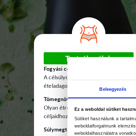
Testsúly célok
Fogyási cél
A célsúlyodhoz igazítva beállítjuk az
ételadagodat.
Beleegyezés
Tömegnövelés
Olyan étrendet alakítunk ki, amely
Ez a weboldal sütiket haszn
céljaidhoz igazodik.
Sütiket használunk a tartal
weboldalforgalmunk elemzésé
Súlymegtartás
weboldalhasználatra vonatko