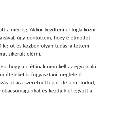
tt a mérleg. Akkor kezdtem el foglalkozni
ilágával, úgy döntöttem, hogy életmódot
0 kg-ot és közben olyan tudásra tettem
at sikerült elérni.
, hogy a diétának nem kell az egyoldalú
nom ételeket is fogyasztani megfelelő
ozás útjára szeretnél lépni, de nem tudod,
próbacsomagunkat és kezdjük el együtt a