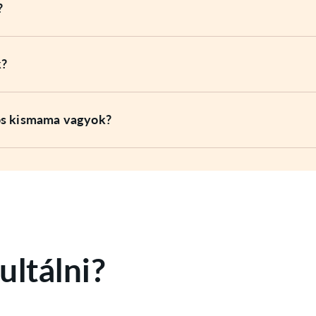
?
k?
ós kismama vagyok?
ultálni?