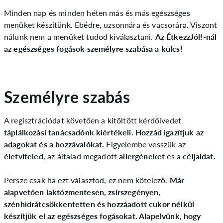
Minden nap és minden héten más és más egészséges
menüket készítünk. Ebédre, uzsonnára és vacsorára. Viszont
nálunk nem a menüket tudod kiválasztani.
Az ÉtkezzJól!-nál
az egészséges fogások személyre szabása a kulcs!
Személyre szabás
A regisztrációdat követően a kitöltött kérdőívedet
táplálkozási tanácsadónk kiértékeli. Hozzád igazítjuk az
adagokat és a hozzávalókat.
Figyelembe vesszük az
életviteled
, az általad megadott
allergéneket
és a
céljaidat.
Persze csak ha ezt választod, ez nem kötelező.
Már
alapvetően laktózmentesen, zsírszegényen,
szénhidrátcsökkentetten és hozzáadott cukor nélkül
készítjük el az egészséges fogásokat. Alapelvünk, hogy