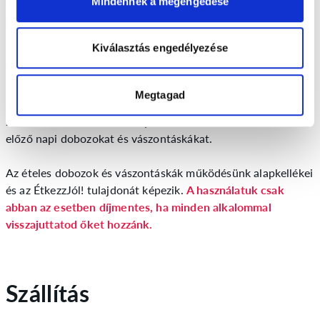
szállítjuk.
Mindennek a megengedése
Így óvjuk a környezetet, kérjük segíts Te is!
Kiválasztás engedélyezése
Mi a teendőd a dobozokkal és a vászontáskákkal?
1.
Használat után öblítsd vagy mosd el
a műanyag
Megtagad
dobozokat.
2.
A következő szállítási napon add vissza a futárnak
az
előző napi dobozokat és vászontáskákat.
Az ételes dobozok és vászontáskák működésünk alapkellékei
és az ÉtkezzJól! tulajdonát képezik.
A használatuk csak
abban az esetben díjmentes, ha minden alkalommal
visszajuttatod őket hozzánk.
Szállítás