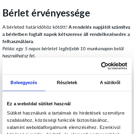
Bérlet érvényessége
A bérleted határidőhöz kötött!
A rendelés napjától számítva
a bérletben foglalt napok kétszerese áll rendelkezésedre a
felhasználásra.
Példa: egy 5 napos bérletet legfeljebb 10 munkanapon belül
használhatsz fel.
Cim módosítás
Beleegyezés
Részletek
A sütikről
Lehetőséged van az alkalmakat eltérő címekre szállítani.
Ez a weboldal sütiket használ
Nincs más teendőd, mint rögzíteni a szállítási címeidet (a
szállítási területünkön belül) a “Címek” menüben. Ezután
Sütiket használunk a tartalmak és hirdetések személyre
pedig a “Naptáram” menüben beállíthatod az adott napon
szabásához, közösségi funkciók biztosításához,
hova kéred a szállításod.
valamint weboldalforgalmunk elemzéséhez. Ezenkívül