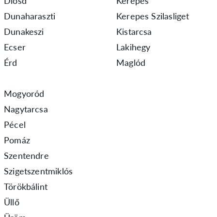
Diósd
Kerepes
Dunaharaszti
Kerepes Szilasliget
Dunakeszi
Kistarcsa
Ecser
Lakihegy
Érd
Maglód
Mogyoród
Nagytarcsa
Pécel
Pomáz
Szentendre
Szigetszentmiklós
Törökbálint
Üllő