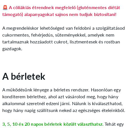
🚨 A cöliákiás étrendnek megfelelő (gluténmentes diétát
támogató) alapanyagokat sajnos nem tudjuk biztosítani!
A megrendeléskor lehetőséged van feldobni a szolgáltatásod
cukormentes, fehérjedús, süteményekkel, amelyek nem
tartalmaznak hozzáadott cukrot, lisztmentesek és rostban
gazdagok.
A bérletek
A működésünk lényege a bérletes rendszer. Hasonlóan egy
konditerem bérlethez, ahol azt vásárolod meg, hogy hány
alkalommal szeretnél edzeni járni. Nálunk is kiválaszthatod,
hogy hány napig szállítsunk neked az egészséges ételeinkből.
3, 5, 10 és 20 napos bérletek közült választhatsz.
Tehát egy