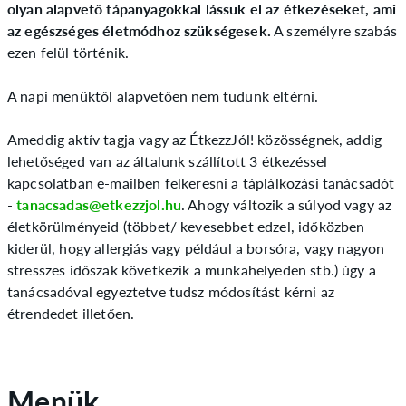
olyan alapvető tápanyagokkal lássuk el az étkezéseket, ami
az egészséges életmódhoz szükségesek.
A személyre szabás
ezen felül történik.
A napi menüktől alapvetően nem tudunk eltérni.
Ameddig aktív tagja vagy az ÉtkezzJól! közösségnek, addig
lehetőséged van az általunk szállított 3 étkezéssel
kapcsolatban e-mailben felkeresni a táplálkozási tanácsadót
-
tanacsadas@etkezzjol.hu
. Ahogy változik a súlyod vagy az
életkörülményeid (többet/ kevesebbet edzel, időközben
kiderül, hogy allergiás vagy például a borsóra, vagy nagyon
stresszes időszak következik a munkahelyeden stb.) úgy a
tanácsadóval egyeztetve tudsz módosítást kérni az
étrendedet illetően.
Menük