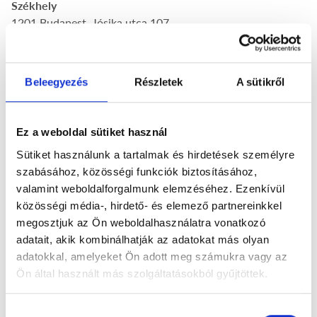
Székhely
1201 Budapest, Jósika utca 107.
Levelezési cím
1201 Budapest, Jósika utca 107.
Beleegyezés
Részletek
A sütikről
Cégjegyzékszám
Ez a weboldal sütiket használ
01-09-442442
Sütiket használunk a tartalmak és hirdetések személyre
Adószám
szabásához, közösségi funkciók biztosításához,
32784080-2-43
valamint weboldalforgalmunk elemzéséhez. Ezenkívül
közösségi média-, hirdető- és elemező partnereinkkel
Bankszámlaszámunk
megosztjuk az Ön weboldalhasználatra vonatkozó
MBH Bank Nyrt.
adatait, akik kombinálhatják az adatokat más olyan
10300002-15508571-00014902
adatokkal, amelyeket Ön adott meg számukra vagy az
Ön által használt más szolgáltatásokból gyűjtöttek.
Honlap
http://www.etkezzjol.hu
Hozzájárulás